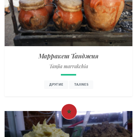
Марракеш Танджия
Tanjia marrakchia
ДРУГИЕ
TAJINES