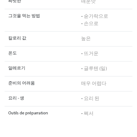
짜릿한
매운맛
그것을 먹는 방법
-
숟가락으로
-
손으로
칼로리 값
높은
온도
-
뜨거운
알레르기
-
글루텐 (밀)
준비의 어려움
매우 어렵다
요리 - 생
-
요리 된
Outils de préparration
-
쪄서