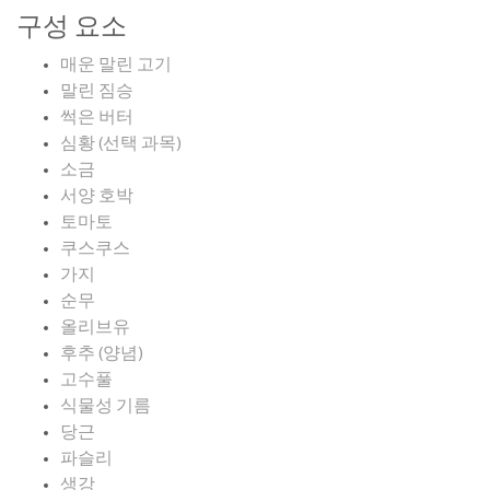
구성 요소
매운 말린 고기
말린 짐승
썩은 버터
심황 (선택 과목)
소금
서양 호박
토마토
쿠스쿠스
가지
순무
올리브유
후추 (양념)
고수풀
식물성 기름
당근
파슬리
생강