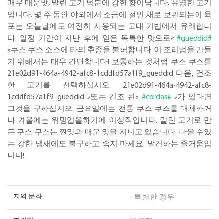
매우 매운맛, 말린 고기 덕분에 강한 향이납니다. 유명한 고기
입니다. 몇 주 동안 야외에서 소금에 절인 채로 보관되는이 육
포는 오늘날에도 여전히 사용되는 고대 기법에서 유래합니
다. 일정 기간이 지난 후에 얻은 독특한 맛으로«
#gueddid#
»쿠스 쿠스 소스에 타의 추종을 불허합니다. 이 조리법을 만들
기 위해서는 매우 간단합니다! 보통하는 것처럼 쿠스 쿠스를
21e02d91-464a-4942-afc8-1cddfd57a1f9_gueddid 다음, 건조
한 고기를 선택하십시오. 21e02d91-464a-4942-afc8-
1cddfd57a1f9_gueddid »또는 건조 된«
#cordas#
»가 있다면
그것을 구하십시오. 금요일에는 전통 쿠스 쿠스를 대체하거
나 겨울에는 워밍업을하기에 이상적입니다. 말린 고기로 만
든 쿠스 쿠스는 짠맛과 매운 맛을 지니고 있습니다. 나올 수있
는 강한 냄새에도 불구하고 속지 마세요. 발견하는 즐거움입
니다!
지역 문화
-
특별한 경우