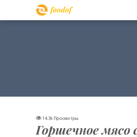
foodof
14.3k
Просмотры
Горшечное мясо 