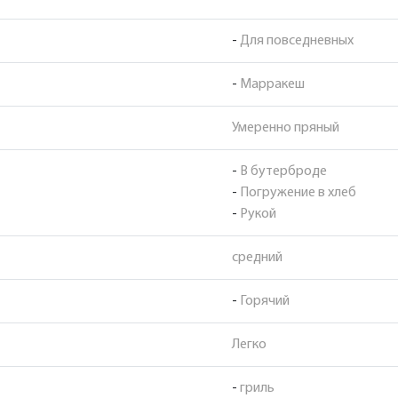
-
Для повседневных
-
Марракеш
Умеренно пряный
-
В бутерброде
-
Погружение в хлеб
-
Рукой
средний
-
Горячий
Легко
-
гриль