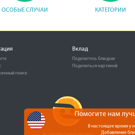
ОСОБЫЕ СЛУЧАИ
КАТЕГОРИИ
гация
Вклад
ите
Поделитесь блюдом
с
Поделиться картиной
ренный поиск
Помогите нам лучш
В настоящее время у 
Добавление блю
© Copyright Foodof.com 2020