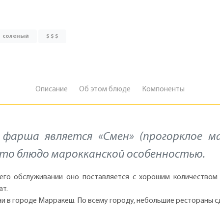
соленый
$ $ $
Описание
Об этом блюде
Компоненты
фарша является «Смен» (прогорклое ма
это блюдо марокканской особенностью.
 его обслуживании оно поставляется с хорошим количество
ат.
ни в городе Марракеш. По всему городу, небольшие рестораны с