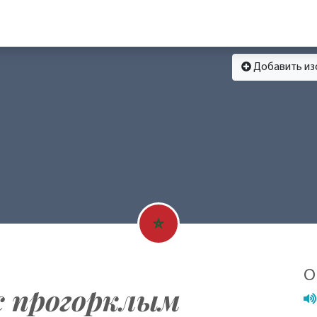
Добавить и
О
с прогорклым