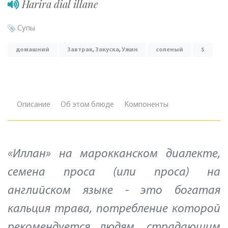
Harira dial illane
Супы
домашний
Завтрак
,
Закуска
,
Ужин
соленый
$
Описание
Об этом блюде
Компоненты
«Иллан» на марокканском диалекте,
семена проса (или проса) на
английском языке - это богатая
кальция трава, потребление которой
рекомендуется людям, страдающим