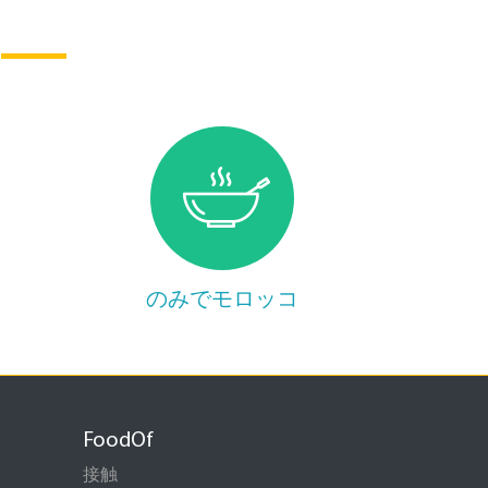
のみでモロッコ
FoodOf
接触