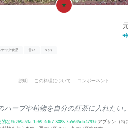
スナック食品
甘い
$ $ $
説明
この料理について
コンポーネント
のハーブや植物を自分の紅茶に入れたい
的な#b269a53a-1e69-4db7-8088-3a5645db4793#
アブサン（特