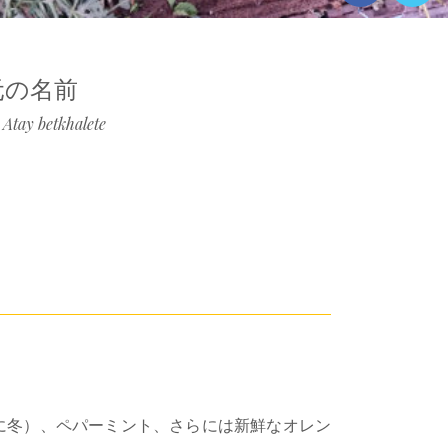
元の名前
Atay betkhalete
。
に冬）、ペパーミント、さらには新鮮なオレン