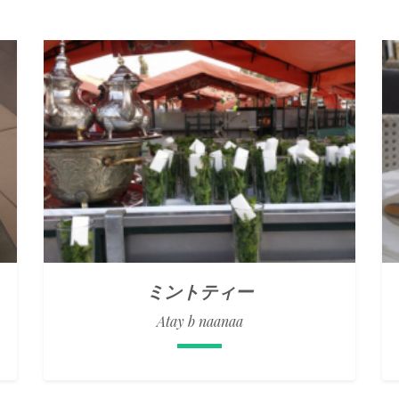
ミントティー
Atay b naanaa