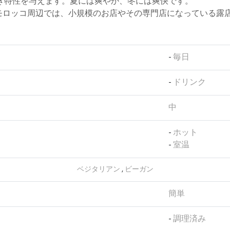
き特性を与えます。夏には爽やか、冬には爽快です。
モロッコ周辺では、小規模のお店やその専門店になっている露
-
毎日
-
ドリンク
中
-
ホット
-
室温
ベジタリアン
,
ビーガン
簡単
-
調理済み