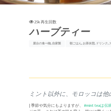
25k
再生回数
ハーブティー
屋台の食べ物
,
自家製
朝ごはん
,
お茶休憩
,
ドリンク
,
ミント以外に、モロッコは他
| 季節や気分にもよりますが、
#mint teaは伝統