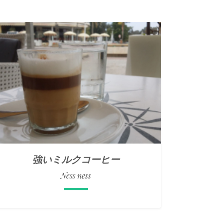
強いミルクコーヒー
Ness ness