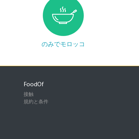
のみでモロッコ
FoodOf
接触
規約と条件