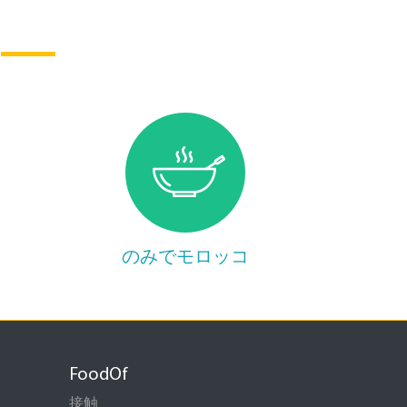
のみでモロッコ
FoodOf
接触