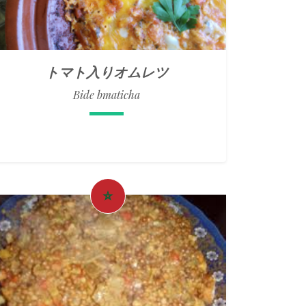
トマト入りオムレツ
Bide bmaticha