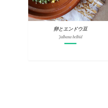
卵とエンドウ豆
Jalbana belbid