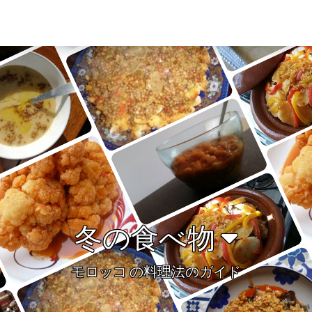
冬の食べ物
モロッコ の料理法のガイド