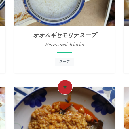
オオムギセモリナスープ
Harira dial dchicha
スープ