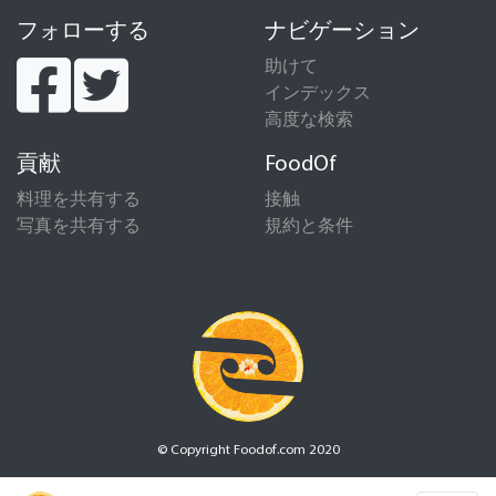
フォローする
ナビゲーション
助けて
インデックス
高度な検索
貢献
FoodOf
料理を共有する
接触
写真を共有する
規約と条件
© Copyright Foodof.com 2020