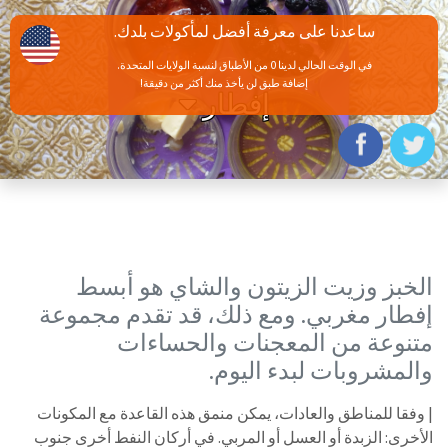
ساعدنا على معرفة أفضل لمأكولات بلدك.
في الوقت الحالي لدينا 0 من الأطباق لنسبة الولايات المتحدة.
إضافة طبق لن يأخذ منك أكثر من دقيقة!
إفطار
الخبز وزيت الزيتون والشاي هو أبسط
إفطار مغربي. ومع ذلك، قد تقدم مجموعة
متنوعة من المعجنات والحساءات
والمشروبات لبدء اليوم.
| وفقا للمناطق والعادات، يمكن منمق هذه القاعدة مع المكونات
الأخرى: الزبدة أو العسل أو المربي. في أركان النفط أخرى جنوب