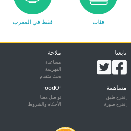
فئات
فقط في المغرب
تابعنا
ملاحة
مساعدة
الفهرسة
بحث متقدم
مساهمة
FoodOf
إقترح طبق
تواصل معنا
إقترح صورة
الأحكام والشروط