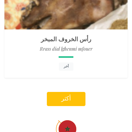
رأس الخروف المبخر
Rrass dial lghenmi mfouer
أخر
أكثر