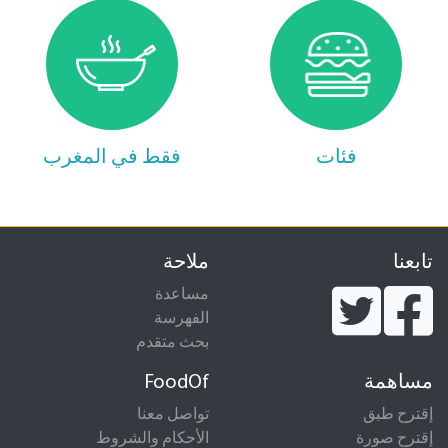
فئات
فقط في المغرب
تابعنا
ملاحة
مساعدة
الفهرسة
بحث متقدم
مساهمة
FoodOf
إقترح طبق
تواصل معنا
إقترح صورة
الأحكام والشروط