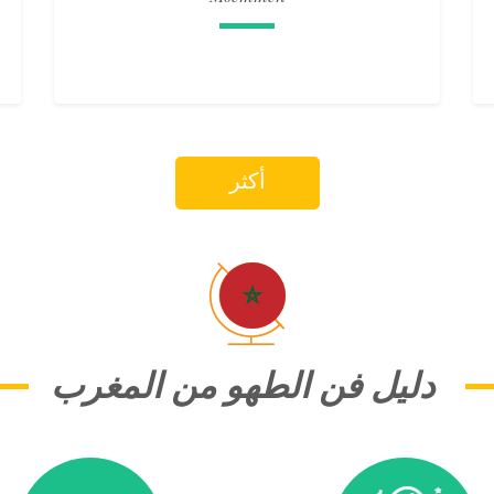
أكثر
دليل فن الطهو من المغرب