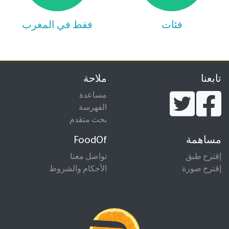
فئات
فقط في المغرب
تابعنا
ملاحة
مساعدة
الفهرسة
بحث متقدم
مساهمة
FoodOf
إقترح طبق
تواصل معنا
إقترح صورة
الأحكام والشروط