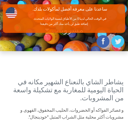
ساعدنا على معرفة أفضل لمأكولات بلدك.
في الوقت الحالي لدينا 0 من الأطباق لنسبة الولايات المتحدة.
إضافة طبق لن يأخذ منك أكثر من دقيقة!
مشروبات
يشاطر الشاي بالنعناع الشهير مكانه في
الحياة اليومية للمغاربة مع تشكيلة واسعة
من المشروبات.
وعصائر الفواكه أو الخضروات، الحليب المخفوق، القهوى و
مشروبات أكثر محلية مثل الشراب المتبل "خودينجال".