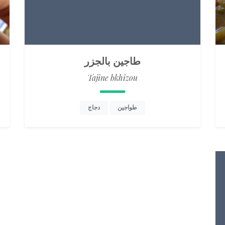
طاجين بالجزر
Tajine bkhizou
طواجين
دجاج