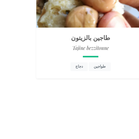
طاجين بالزيتون
Tajine bezzitoune
طواجين
دجاج