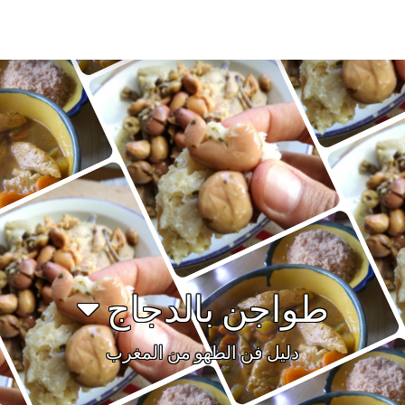
طواجن بالدجاج
دليل فن الطهو من المغرب