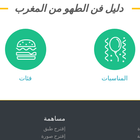
دليل فن الطهو من المغرب
المناسبات
فئات
مساهمة
إقترح طبق
ة
إقترح صورة