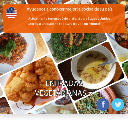
Ayúdenos a conocer mejor la cocina de su país.
Actualmente tenemos 0 de plato(s) para Estados Unidos.
¡Agregar un plato no te llevará más de un minuto!
ENTRADAS
VEGETARIANAS