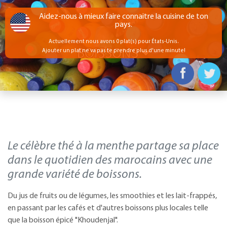
Aidez-nous à mieux faire connaitre la cuisine de ton
pays.
Actuellement nous avons 0 plat(s) pour États-Unis.
BOISSONS
Ajouter un plat ne va pas te prendre plus d'une minute!
Le célèbre thé à la menthe partage sa place
dans le quotidien des marocains avec une
grande variété de boissons.
Du jus de fruits ou de légumes, les smoothies et les lait-frappés,
en passant par les cafés et d'autres boissons plus locales telle
que la boisson épicé "Khoudenjal".