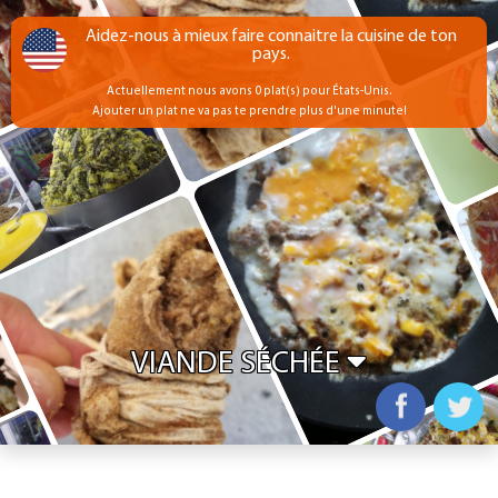
Aidez-nous à mieux faire connaitre la cuisine de ton
pays.
Actuellement nous avons 0 plat(s) pour États-Unis.
Ajouter un plat ne va pas te prendre plus d'une minute!
VIANDE SÉCHÉE