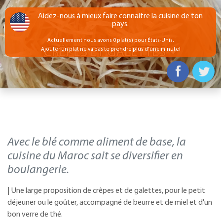
Aidez-nous à mieux faire connaitre la cuisine de ton
pays.
Actuellement nous avons 0 plat(s) pour États-Unis.
CRÊPES ET GALETTES
Ajouter un plat ne va pas te prendre plus d'une minute!
Avec le blé comme aliment de base, la
cuisine du Maroc sait se diversifier en
boulangerie.
| Une large proposition de crêpes et de galettes, pour le petit
déjeuner ou le goûter, accompagné de beurre et de miel et d'un
bon verre de thé.