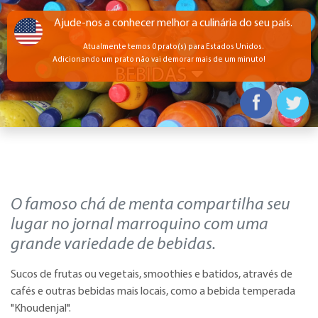
Ajude-nos a conhecer melhor a culinária do seu país.
Atualmente temos 0 prato(s) para Estados Unidos.
Adicionando um prato não vai demorar mais de um minuto!
BEBIDAS
O famoso chá de menta compartilha seu
lugar no jornal marroquino com uma
grande variedade de bebidas.
Sucos de frutas ou vegetais, smoothies e batidos, através de
cafés e outras bebidas mais locais, como a bebida temperada
"Khoudenjal".