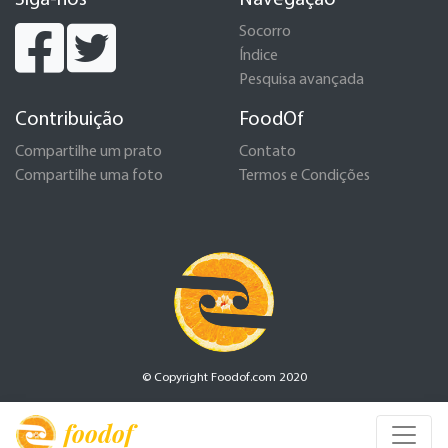
Siga-nos
Navegação
Socorro
Índice
Pesquisa avançada
Contribuição
FoodOf
Compartilhe um prato
Contato
Compartilhe uma foto
Termos e Condições
© Copyright Foodof.com 2020
foodof