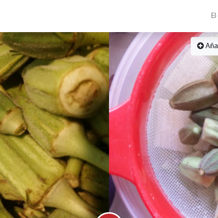
El
Aña