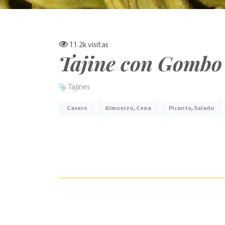
11.2k
visitas
Tajine con Gombo
Tajines
Casero
Almuerzo
,
Cena
Picante
,
Salado