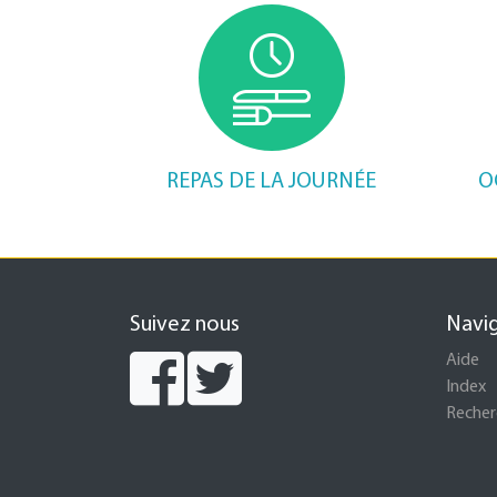
REPAS DE LA JOURNÉE
O
Suivez nous
Navi
Aide
Index
Recher