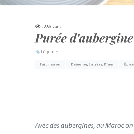
22.9k
vues
Purée d'aubergine
Légumes
Fait maison
Déjeuner
,
Entrées
,
Dîner
Épicé
Avec des aubergines, au Maroc on p