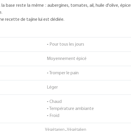
t, la base reste la même : aubergines, tomates, ail, huile d'olive, ép
e.
 recette de tajine lui est dédiée.
-
Pour tous les jours
Moyennement épicé
-
Tromper le pain
Léger
-
Chaud
-
Température ambiante
-
Froid
Végétarien
,
Végétalien