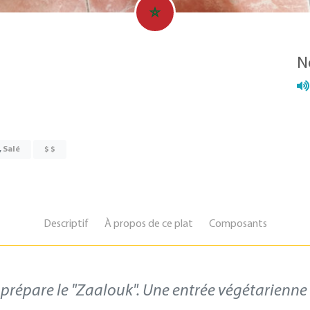
N
,
Salé
$ $
Descriptif
À propos de ce plat
Composants
répare le "Zaalouk". Une entrée végétarienne d