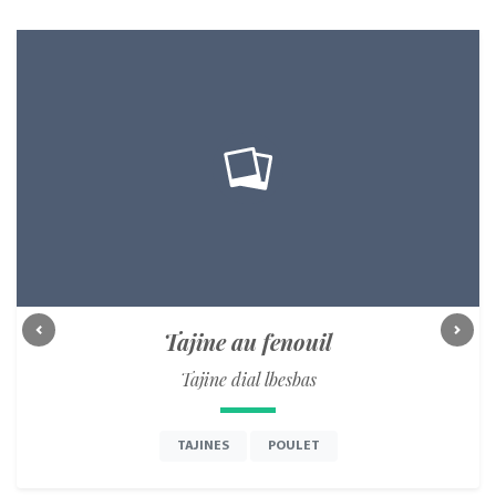
Tajine au fenouil
Previous
Next
Tajine dial lbesbas
TAJINES
POULET