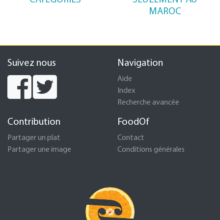
CATÉGORIES
SEULEMENT AU
MAROC
Suivez nous
Navigation
Aide
Index
Recherche avancée
Contribution
FoodOf
Partager un plat
Contact
Partager une image
Conditions générales