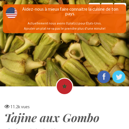
Aidez-nous à mieux faire connaitre la cuisine de ton
pays.
Actuellement nous avons 0 plat(s) pour États-Unis.
Ajouter un plat ne va pas te prendre plus d'une minute!
11.2k
vues
Tajine aux Gombo