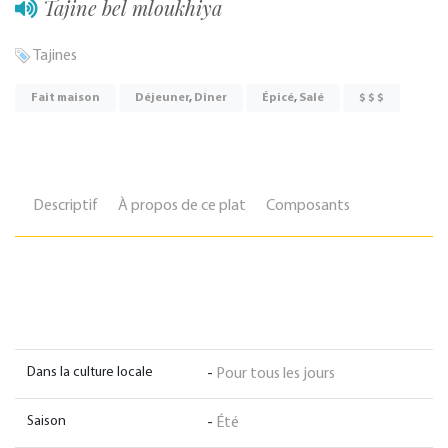
Tajine bel mloukhiya
Tajines
Fait maison
Déjeuner
,
Dîner
Épicé
,
Salé
$ $ $
Descriptif
À propos de ce plat
Composants
Dans la culture locale
-
Pour tous les jours
Saison
-
Été