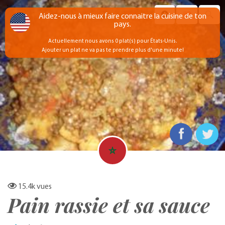
Aidez-nous à mieux faire connaitre la cuisine de ton
pays.
Actuellement nous avons 0 plat(s) pour États-Unis.
Ajouter un plat ne va pas te prendre plus d'une minute!
15.4k
vues
Pain rassie et sa sauce