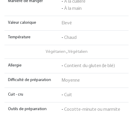
Manière de manger
-
À la cuillère
-
À la main
Valeur calorique
Elevé
Température
-
Chaud
Végétarien
,
Végétalien
Allergie
-
Contient du gluten (le blé)
Difficulté de préparation
Moyenne
Cuit - cru
-
Cuit
Outils de préparration
-
Cocotte-minute ou marmite